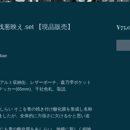
¥75,
地紋 浅葱映え.set 【現品販売】
bae
r峰乃櫓、アルミ収納缶、レザーポーチ、森乃雫ポケット
ッカー(65mm)、千社色札、取説.
しらい そこを青の焼き付け酸化膜を形成し名称
載してましたが、全体的に力強さに欠けるかと思い追
にも青の酸化膜をあしらい、地柄に新しく絹地