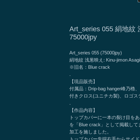
Art_series 055 絹
75000jpy
Art_series 055 (75000jpy)
絹地紋 浅葱映え: Kinu-jimon Asagi
※旧名：Blue crack
.
【現品販売】
付属品：Drip-bag hange
付きクロス(ユニチカ製)、ロゴステ
.
【作品内容】
トップカバーに一本の裂け目をあ
を「Blue crack」として掲
加工を施しました。
トップカバー先端右手からサイド