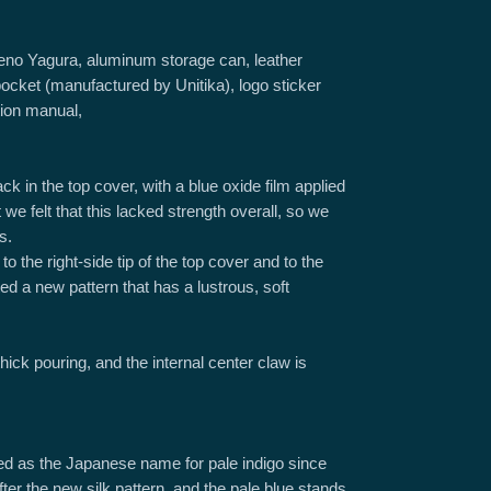
eno Yagura, aluminum storage can, leather
ocket (manufactured by Unitika), logo sticker
tion manual,
ck in the top cover, with a blue oxide film applied
ut we felt that this lacked strength overall, so we
s.
 the right-side tip of the top cover and to the
d a new pattern that has a lustrous, soft
hick pouring, and the internal center claw is
d as the Japanese name for pale indigo since
fter the new silk pattern, and the pale blue stands