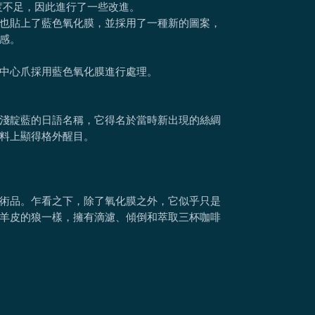
度不足，因此進行了一些改進。
也貼上了藍色氧化膜，並採用了一種新的圖案，
感。
中心爪採用藍色氧化膜進行處理。
淺靛藍的日語名稱，它得名於當時新出現的絲綢
料上顯得格外醒目。
術品。乍看之下，除了氧化膜之外，它似乎只是
羊皮的狼一樣，擁有滴濾、傾倒和萃取三杯咖啡