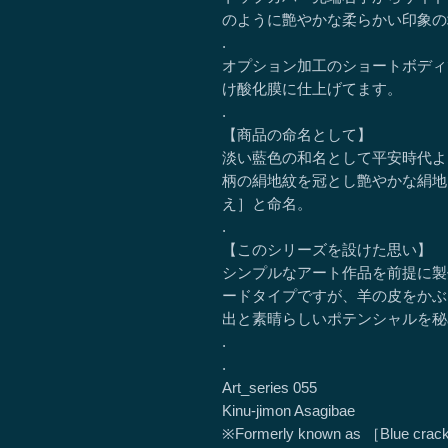
のように艶やかな柔らかい印象の
.
オプション加工のショートボディ
け酸化膜に仕上げてます。
.
【商品の命名として】
淡い藍色の和名として平安時代よ
柄の絹地紋を冠とし艶やかな絹地
え］と命名。
.
【このシリーズを設けた思い】
シンプルなアート作品を前提に製
ードタイプですが、羊の皮をかぶ
出と素晴らしいポテンシャルを秘
.
.
Art_series 055
Kinu-jimon Asagibae
※Formerly known as ［Blue cra