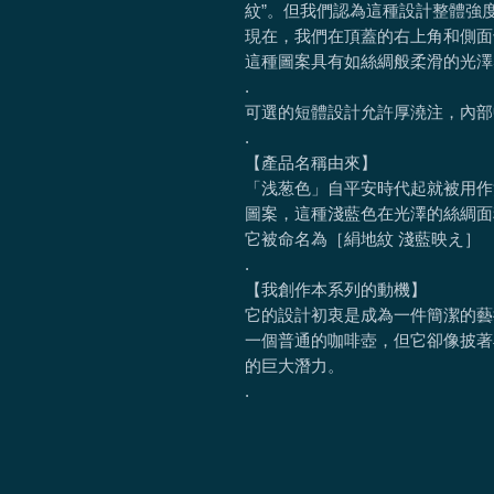
紋”。但我們認為這種設計整體強
現在，我們在頂蓋的右上角和側面
這種圖案具有如絲綢般柔滑的光澤
.
可選的短體設計允許厚澆注，內部
.
【產品名稱由來】
「浅葱色」自平安時代起就被用作
圖案，這種淺藍色在光澤的絲綢面
它被命名為［絹地紋 淺藍映え］
.
【我創作本系列的動機】
它的設計初衷是成為一件簡潔的藝
一個普通的咖啡壺，但它卻像披著
的巨大潛力。
.