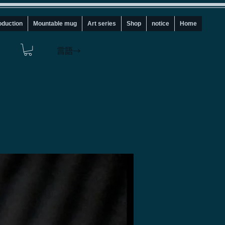
oduction
Mountable mug
Art series
Shop
notice
Home
言語→