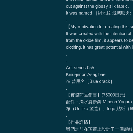
out against the glossy silk fabric.
It was named ［絹地紋 浅葱映え: Ki
.
【My motivation for creating this 
It was created with the intention of 
from the oxide film, it appears to b
clothing, it has great potential with 
.
.
Art_series 055
Kinu-jimon Asagibae
※ 曾用名［Blue crack］
.
【實際商品銷售】(75000日元)
配件：滴水袋掛鉤 Mineno Yagur
布（Unitika 製造）、logo
.
【作品詳情】
我們之前在頂蓋上設計了一個裂紋