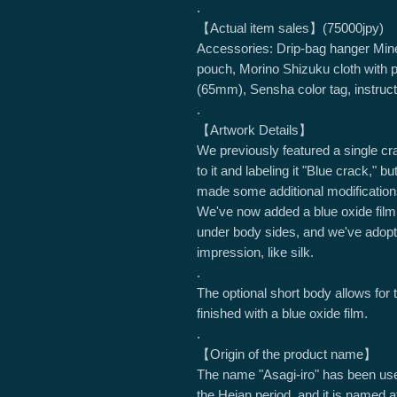
.
【Actual item sales】(75000jpy)
Accessories: Drip-bag hanger Min
pouch, Morino Shizuku cloth with p
(65mm), Sensha color tag, instruc
.
【Artwork Details】
We previously featured a single cra
to it and labeling it "Blue crack," b
made some additional modification
We've now added a blue oxide film to
under body sides, and we've adopte
impression, like silk.
.
The optional short body allows for t
finished with a blue oxide film.
.
【Origin of the product name】
The name "Asagi-iro" has been use
the Heian period, and it is named a