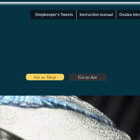
Shopkeeper's Tweets
Instruction manual
Dealea intr
Go to Shop
Go to Art