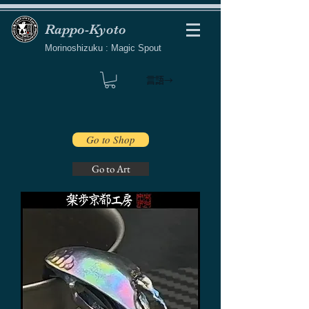
Rappo-Kyoto
Morinoshizuku : Magic Spout
言語→
Go to Shop
Go to Art