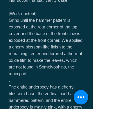
instruction manual, vanity case.
.
[Work content]
Grind until the hammer pattern is
exposed at the rear corner of the top
cover and the base of the front claw is
exposed at the front corner. We applied
a cherry blossom-like finish to the
remaining center and formed a thermal
oxide film to make the leaves, which
are not found in Someiyoshino, the
main part.
.
The entire underbody has a cherry
blossom base, the vertical part has a
hammered pattern, and the entire
underbody is mainly pink, with a cherry
blossom pattern formed using a thermal
oxide film.
.