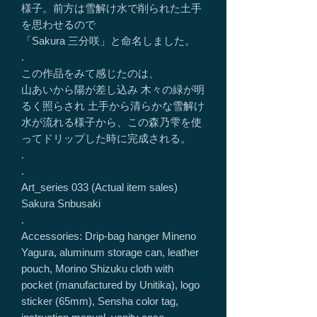
様子。前方は雪解け水で削られた土手
を思わせるので
「Sakura 三分咲」と命名しました。
.
この作品をみて感じたのは、
山あいから陽が差し込み 木々の緑が明
るく照らされ 土手から清らかな雪解け
水が流れる様子から、この森乃雫を使
ってドリップした時に完成される。
.
.
Art_series 033 (Actual item sales)
Sakura Snbusaki
.
Accessories: Drip-bag hanger Mineno
Yagura, aluminum storage can, leather
pouch, Morino Shizuku cloth with
pocket (manufactured by Unitika), logo
sticker (65mm), Sensha color tag,