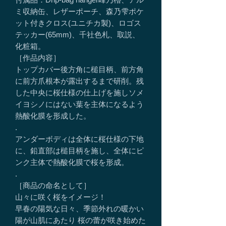
ミ収納缶、レザーポーチ、森乃雫ポケ
ット付きクロス(ユニチカ製)、ロゴス
テッカー(65mm)、千社色札、取説、
化粧箱。
［作品内容］
トップカバー後方角に槌目柄、前方角
に前方爪根本が露出するまで研削。残
した中央に桜仕様の仕上げを施しソメ
イヨシノにはない葉を主体になるよう
熱酸化膜を形成した。
.
アンダーボディは全体に桜仕様の下地
に、鉛直部は槌目柄を施し、全体にピ
ンク主体で熱酸化膜で桜を形成。
.
［商品の命名として］
山々に咲く桜をイメージ！
早春の陽気な日々、季節外れの暖かい
陽が山肌にあたり 桜の蕾が咲き始めた