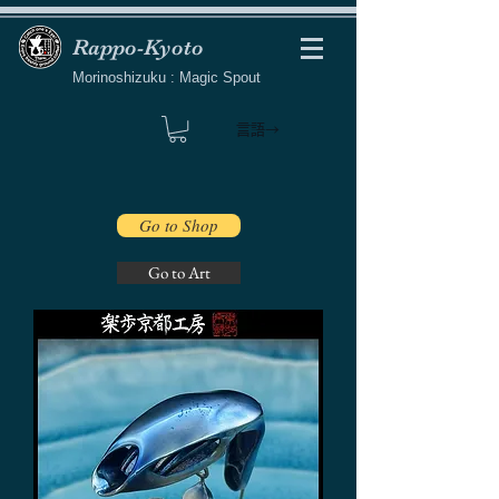
Rappo-Kyoto
Morinoshizuku : Magic Spout
言語→
Go to Shop
Go to Art