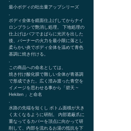
.
最小ボディの吐出量アップシリーズ
.
ボディ全体を鏡面仕上げしてからナイ
ロンブラシで艶消し処理。 下地処理の
仕上げはバフでまばらに光沢を出した
後、バーナーの火力を最小限に落とし
柔らかい炎でボディ全体を温めて青色
基調に焼き付ける。
.
この商品への命名としては、
焼き付け酸化膜で難しい全体が青基調
で形成できた。広く澄み渡った青空を
イメージを思わせる事から「碧天 ~
Hekiten 」と命名
.
水路の先端を短くし ボトム面積が大き
く太くなるように研削。 内部遮蔽爪に
重なってるカバーを頂点に向かって研
削して、内部を流れるお湯の抵抗を下