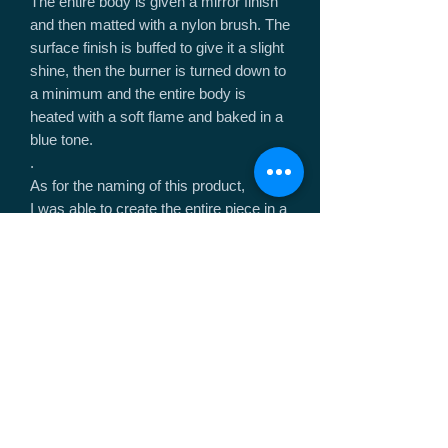
The entire body is given a mirror finish
and then matted with a nylon brush. The
surface finish is buffed to give it a slight
shine, then the burner is turned down to
a minimum and the entire body is
heated with a soft flame and baked in a
blue tone.
.
As for the naming of this product,
I was able to create the entire piece in a
blue tone, which is difficult to do with a
baked oxide film. It was named
``Hekiten'' because it evokes the image
of a wide, clear blue sky.
.
Grind to shorten the tip of the waterway
and make the bottom area larger. The
cover that overlaps the internal
shielding claw is ground toward the top
to reduce the resistance of hot water