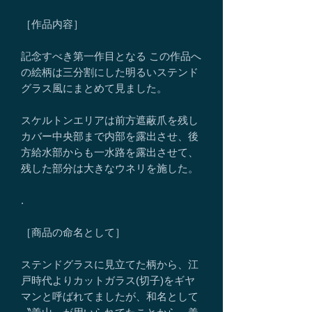
［作品内容］
記念すべき第一作目となる この作品へ
の絵柄は三分割にした明るいステンド
グラス風にまとめて見ました。
スケルトンエリアは前方遮蔽爪を残し
カバー中央部まで内部を露出させ、後
方給水部からも一水路を露出させて、
残した部分は大きなウネリを施した。
.
［商品の命名として］
ステンドグラスに見立てた柄から、江
戸時代よりカットガラス(切子)をギヤ
マンと呼ばれてましたが、和名として