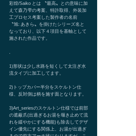
彩煌/Saiko とは 〝最高〟との意味に加
えて森乃雫の考案、特許取得、外装加
工プロセス考案した製作者の名前
〝旭: あきら〟を掛けたシリーズ名と
なっており、以下４項目を基軸として
施された作品です。
.
1)形状は少し水路を短くして太注ぎ水
流タイプに加工してます。
2)トップカバー半分をスケルトン仕
様、反対側は柄を施す面となります。
3)Art_seriesのスケルトン仕様では前部
の遮蔽爪(出過ぎるお湯を堰き止めて流
れを緩やかにする機能)も除去してデザ
イン優先にする関係上、お湯が出過ぎ
るので前方アーチ状になりますが、こ