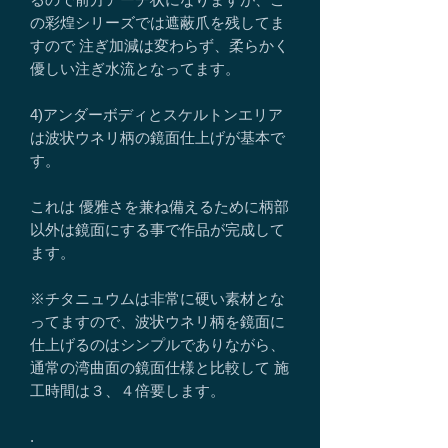
の彩煌シリーズでは遮蔽爪を残してま
すので 注ぎ加減は変わらず、柔らかく
優しい注ぎ水流となってます。
4)アンダーボディとスケルトンエリア
は波状ウネリ柄の鏡面仕上げが基本で
す。
これは 優雅さを兼ね備えるために柄部
以外は鏡面にする事で作品が完成して
ます。
※チタニュウムは非常に硬い素材とな
ってますので、波状ウネリ柄を鏡面に
仕上げるのはシンプルでありながら、
通常の湾曲面の鏡面仕様と比較して 施
工時間は３、４倍要します。
.