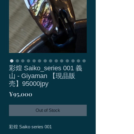
彩煌 Saiko_series 001 義
山 - Giyaman 【現品販
売】95000jpy
Price
¥95,000
Out of Stock
彩煌 Saiko series 001