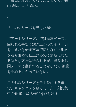
〝義山〟が用いられてたことから、義
山-Giyamanと命名。
.
「このシリーズを設けた思い」
〝アートシリーズ〟では基本ベースに
囚われる事なく湧き上がったイメージ
を、新たな研削方法で探りながら地紋
を彫り進めて仕上げるので多岐にわた
る新たな方法は得られるが、繰り返し
同テーマで製作することが少なく 練度
を高めるに至っていない。
この彩煌シリーズを最上位にする事
で、キャンパスを狭くし一刻一刻に集
中させ 最上級の作品を作り出す。
.