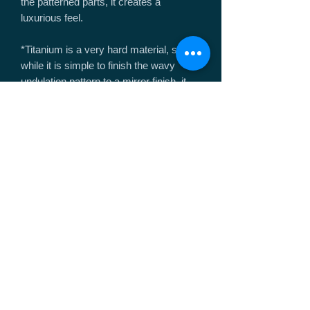
the patterned parts, it creates a
luxurious feel.
*Titanium is a very hard material, so
while it is simple to finish the wavy
undulation pattern to a mirror finish, it
takes 3 to 4 times longer to install than
with a normal curved mirror finish.
.
[Artwork Details]
For this commemorative first piece, I
divided the design into three sections in
a bright stained-glass style.
The skeleton area exposes the interior
up to the center of the cover, leaving the
front shielding claws intact. I also