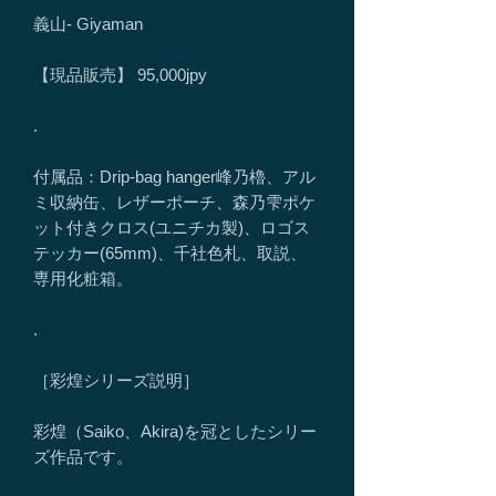
義山- Giyaman
【現品販売】 95,000jpy
.
付属品：Drip-bag hanger峰乃櫓、アル
ミ収納缶、レザーポーチ、森乃雫ポケ
ット付きクロス(ユニチカ製)、ロゴス
テッカー(65mm)、千社色札、取説、
専用化粧箱。
.
［彩煌シリーズ説明］
彩煌（Saiko、Akira)を冠としたシリー
ズ作品です。