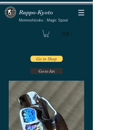
Rappo-Kyoto
Morinoshizuku : Magic Spout
言語→
Go to Shop
Go to Art