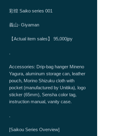
彩煌 Saiko series 001
義山- Giyaman
【Actual item sales】 95,000jpy
.
Accessories: Drip-bag hanger Mineno
Yagura, aluminum storage can, leather
pouch, Morino Shizuku cloth with
pocket (manufactured by Unitika), logo
sticker (65mm), Sensha color tag,
instruction manual, vanity case.
.
[Saikou Series Overview]